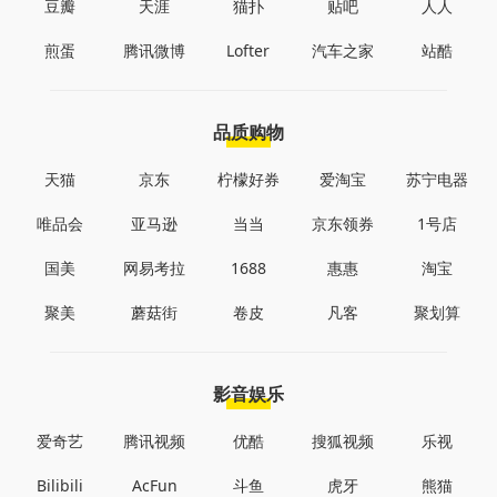
豆瓣
天涯
猫扑
贴吧
人人
煎蛋
腾讯微博
Lofter
汽车之家
站酷
品质购物
天猫
京东
柠檬好券
爱淘宝
苏宁电器
唯品会
亚马逊
当当
京东领券
1号店
国美
网易考拉
1688
惠惠
淘宝
聚美
蘑菇街
卷皮
凡客
聚划算
影音娱乐
爱奇艺
腾讯视频
优酷
搜狐视频
乐视
Bilibili
AcFun
斗鱼
虎牙
熊猫